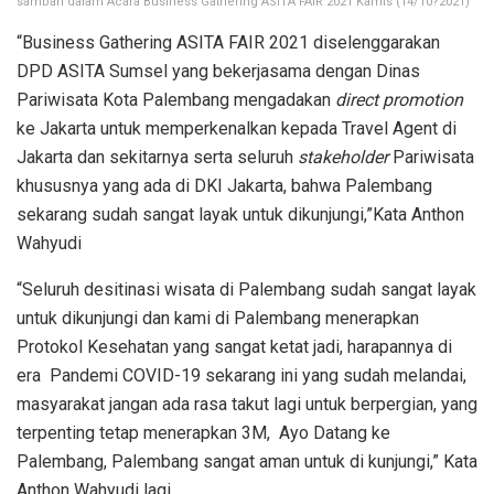
samban dalam Acara Business Gathering ASITA FAIR 2021 Kamis (14/10?2021)
“Business Gathering ASITA FAIR 2021 diselenggarakan
DPD ASITA Sumsel yang bekerjasama dengan Dinas
Pariwisata Kota Palembang mengadakan
direct promotion
ke Jakarta untuk memperkenalkan kepada Travel Agent di
Jakarta dan sekitarnya serta seluruh
stakeholder
Pariwisata
khususnya yang ada di DKI Jakarta, bahwa Palembang
sekarang sudah sangat layak untuk dikunjungi,”Kata Anthon
Wahyudi
“Seluruh desitinasi wisata di Palembang sudah sangat layak
untuk dikunjungi dan kami di Palembang menerapkan
Protokol Kesehatan yang sangat ketat jadi, harapannya di
era Pandemi COVID-19 sekarang ini yang sudah melandai,
masyarakat jangan ada rasa takut lagi untuk berpergian, yang
terpenting tetap menerapkan 3M, Ayo Datang ke
Palembang, Palembang sangat aman untuk di kunjungi,” Kata
Anthon Wahyudi lagi