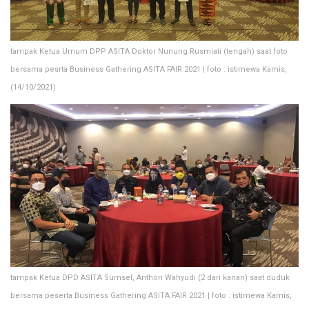
tampak Ketua Umum DPP ASITA Doktor Nunung Rusmiati (tengah) saat foto
bersama pesrta Business Gathering ASITA FAIR 2021 | foto : istimewa Kamis,
(14/10/2021)
tampak Ketua DPD ASITA Sumsel, Anthon Wahyudi (2 dari kanan) saat duduk
bersama peserta Business Gathering ASITA FAIR 2021 | foto : istimewa Kamis,