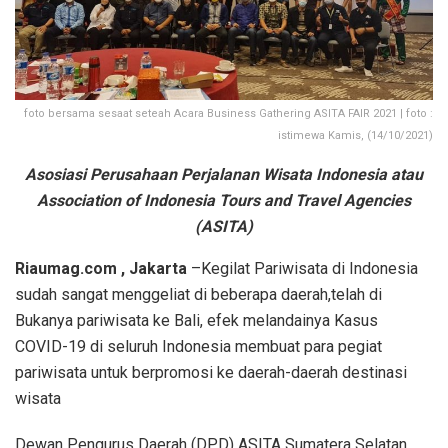
foto bersama sesaat seteah Acara Business Gathering ASITA FAIR 2021 | foto :
istimewa Kamis, (14/10/2021)
Asosiasi Perusahaan Perjalanan Wisata Indonesia atau
Association of Indonesia Tours and Travel Agencies
(ASITA)
Riaumag.com , Jakarta
–Kegilat Pariwisata di Indonesia
sudah sangat menggeliat di beberapa daerah,telah di
Bukanya pariwisata ke Bali, efek melandainya Kasus
COVID-19 di seluruh Indonesia membuat para pegiat
pariwisata untuk berpromosi ke daerah-daerah destinasi
wisata
Dewan Pengurus Daerah (DPD) ASITA Sumatera Selatan