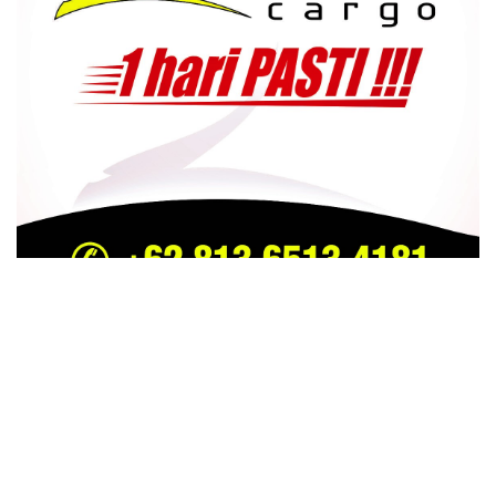
TRENDING
COMMENTS
LATEST
ichfa Zuhri MC Kondang Riau Tutup Usia , Dalam
Kecelakaan Jalan Lintas Dayun Perawang –
Kapubaten Siak
26 SEPTEMBER 2023