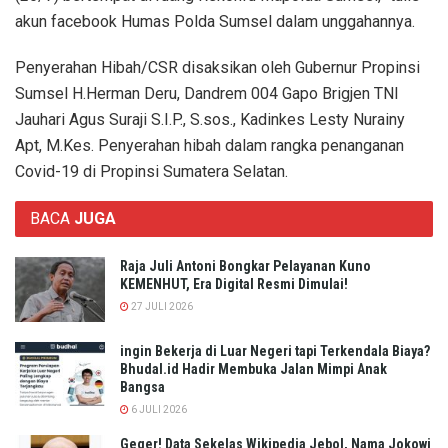
akun facebook Humas Polda Sumsel dalam unggahannya.
Penyerahan Hibah/CSR disaksikan oleh Gubernur Propinsi
Sumsel H.Herman Deru, Dandrem 004 Gapo Brigjen TNI
Jauhari Agus Suraji S.I.P., S.sos., Kadinkes Lesty Nurainy
Apt, M.Kes. Penyerahan hibah dalam rangka penanganan
Covid-19 di Propinsi Sumatera Selatan.
BACA
JUGA
Raja Juli Antoni Bongkar Pelayanan Kuno
KEMENHUT, Era Digital Resmi Dimulai!
27 JULI 2026
ingin Bekerja di Luar Negeri tapi Terkendala Biaya?
Bhudal.id Hadir Membuka Jalan Mimpi Anak
Bangsa
6 JULI 2026
Geger! Data Sekelas Wikipedia Jebol, Nama Jokowi