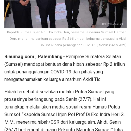
Kapolda Sumsel Irjen Pol Eko Indra Heri, bersama Gubernur Sumsel Herman
Deru menerima bantuan sebesar Rp 2 triliun dari keluarga pengusaha Akidi
Tio untuk dana penanganan COVID-19, Senin (26/7/2021)
Riaumag.com , Palembang
–Pemprov Sumatera Selatan
(Sumsel) mendapat bantuan dana hibah sebesar Rp 2 triliun
untuk penanggulangan COVID-19 dari pihak yang
mengatasnamakan keluarga almarhum Akidi Tio.
Hibah tersebut diserahkan melalui Polda Sumsel yang
prosesinya berlangsung pada Senin (27/7). Hal ini
terungkap melalui akun media sosial resmi Humas Polda
Sumsel. “Kapolda Sumsel Irjen Pol.Prof.Dr.Eko Indra Heri S,
M.M., menerima hibah/CSR dari keluarga alm. Akidi, Senin
(26/7) bertempat di ruang Rekonfu Mapolda Sumsel,” tulis