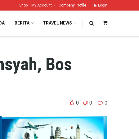
Shop
My Account
Company Profile
Login
DA
BERITA
TRAVEL NEWS
nsyah, Bos
0
0
0