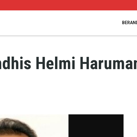
BERAN
randhis Helmi Haruma