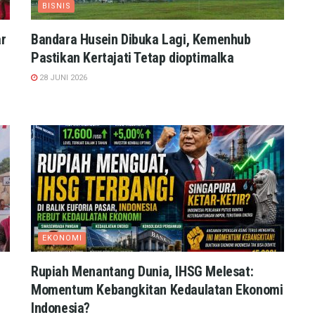
BISNIS
r
Bandara Husein Dibuka Lagi, Kemenhub
Pastikan Kertajati Tetap dioptimalka
28 JUNI 2026
EKONOMI
Rupiah Menantang Dunia, IHSG Melesat:
l
Momentum Kebangkitan Kedaulatan Ekonomi
Indonesia?