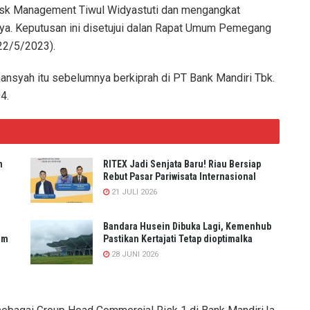
Risk Management Tiwul Widyastuti dan mengangkat
ya. Keputusan ini disetujui dalan Rapat Umum Pemegang
22/5/2023).
nsyah itu sebelumnya berkiprah di PT Bank Mandiri Tbk.
4.
n
RITEX Jadi Senjata Baru! Riau Bersiap
Rebut Pasar Pariwisata Internasional
21 JULI 2026
Bandara Husein Dibuka Lagi, Kemenhub
um
Pastikan Kertajati Tetap dioptimalka
28 JUNI 2026