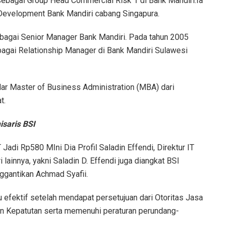
 sebagai Group Head Commercial Risk 1 di Bank Mandiri.Ia
Development Bank Mandiri cabang Singapura.
ebagai Senior Manager Bank Mandiri. Pada tahun 2005
gai Relationship Manager di Bank Mandiri Sulawesi
ar Master of Business Administration (MBA) dari
t.
isaris BSI
adi Rp580 MIni Dia Profil Saladin Effendi, Direktur IT
lainnya, yakni Saladin D. Effendi juga diangkat BSI
ggantikan Achmad Syafii.
 efektif setelah mendapat persetujuan dari Otoritas Jasa
n Kepatutan serta memenuhi peraturan perundang-