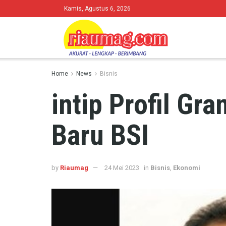
Kamis, Agustus 6, 2026
Home
News
Bisnis
intip Profil G
Baru BSI
by
Riaumag
24 Mei 2023
in
Bisnis
,
Ekonomi