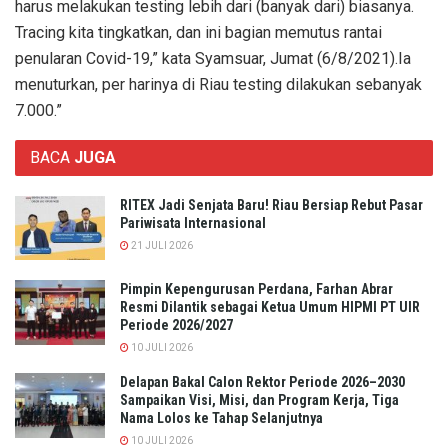
harus melakukan testing lebih dari (banyak dari) biasanya.
Tracing kita tingkatkan, dan ini bagian memutus rantai
penularan Covid-19,” kata Syamsuar, Jumat (6/8/2021).Ia
menuturkan, per harinya di Riau testing dilakukan sebanyak
7.000.”
BACA
JUGA
RITEX Jadi Senjata Baru! Riau Bersiap Rebut Pasar
Pariwisata Internasional
21 JULI 2026
Pimpin Kepengurusan Perdana, Farhan Abrar
Resmi Dilantik sebagai Ketua Umum HIPMI PT UIR
Periode 2026/2027
10 JULI 2026
Delapan Bakal Calon Rektor Periode 2026–2030
Sampaikan Visi, Misi, dan Program Kerja, Tiga
Nama Lolos ke Tahap Selanjutnya
10 JULI 2026