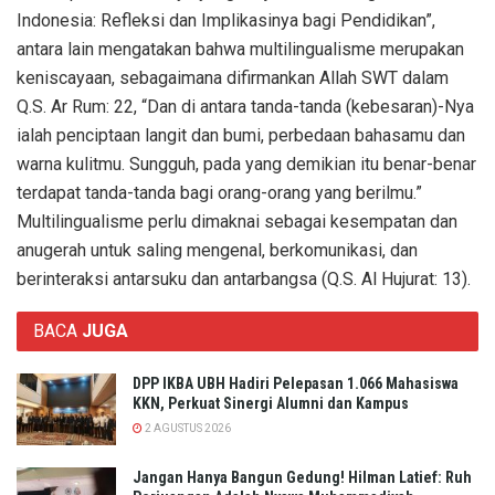
Indonesia: Refleksi dan Implikasinya bagi Pendidikan”,
antara lain mengatakan bahwa multilingualisme merupakan
keniscayaan, sebagaimana difirmankan Allah SWT dalam
Q.S. Ar Rum: 22, “Dan di antara tanda-tanda (kebesaran)-Nya
ialah penciptaan langit dan bumi, perbedaan bahasamu dan
warna kulitmu. Sungguh, pada yang demikian itu benar-benar
terdapat tanda-tanda bagi orang-orang yang berilmu.”
Multilingualisme perlu dimaknai sebagai kesempatan dan
anugerah untuk saling mengenal, berkomunikasi, dan
berinteraksi antarsuku dan antarbangsa (Q.S. Al Hujurat: 13).
BACA
JUGA
DPP IKBA UBH Hadiri Pelepasan 1.066 Mahasiswa
KKN, Perkuat Sinergi Alumni dan Kampus
2 AGUSTUS 2026
Jangan Hanya Bangun Gedung! Hilman Latief: Ruh