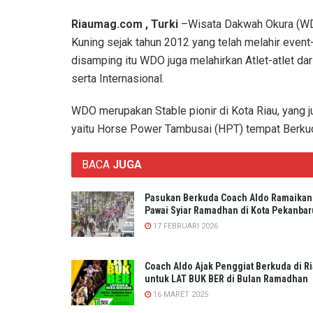
Riaumag.com , Turki
–Wisata Dakwah Okura (WDO
Kuning sejak tahun 2012 yang telah melahir event-
disamping itu WDO juga melahirkan Atlet-atlet da
serta Internasional.
WDO merupakan Stable pionir di Kota Riau, yang 
yaitu Horse Power Tambusai (HPT) tempat Berku
BACA
JUGA
Pasukan Berkuda Coach Aldo Ramaikan
Pawai Syiar Ramadhan di Kota Pekanbar
17 FEBRUARI 2026
Coach Aldo Ajak Penggiat Berkuda di R
untuk LAT BUK BER di Bulan Ramadhan
16 MARET 2025