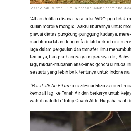
Kader Wisata Dakwah Okura Fakar sesaat setelah berlatih berkuda 
“Alhamdulillah disana, para rider WDO juga tidak 
kuliah mereka mengisi waktu liburannya untuk me
piawai diatas pungkung-punggung kudanya, mereka 
mudah-mudahan dengan fadillah berkuda ini, mer
juga dalam pergaulan dan transfer ilmu menumbuh
tentunya, bangsa-bangsa yang percaya diri, Bahw
lagi, mudah-mudahan anak-anak generasi muda in
sesuatu yang lebih baik tentunya untuk Indonesia d
“Barakallohu Fikum
mudah-mudahan semua terinsp
kembali lagi ke Tanah Air dan berkarya untuk Kej
waRohmatulloh,”Tutup Coach Aldo Nugraha saat d