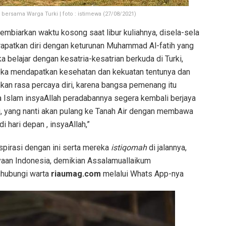
bersama Warga Turki | foto : istimewa (27/08/2021)
membiarkan waktu kosong saat libur kuliahnya, disela-sela
rapatkan diri dengan keturunan Muhammad Al-fatih yang
belajar dengan kesatria-kesatrian berkuda di Turki,
eka mendapatkan kesehatan dan kekuatan tentunya dan
kan rasa percaya diri, karena bangsa pemenang itu
a Islam insyaAllah peradabannya segera kembali berjaya
i, yang nanti akan pulang ke Tanah Air dengan membawa
i hari depan , insyaAllah,”
irasi dengan ini serta mereka
istiqomah
di jalannya,
ayaan Indonesia, demikian Assalamuallaikum
ihubungi warta
riaumag.com
melalui Whats App-nya