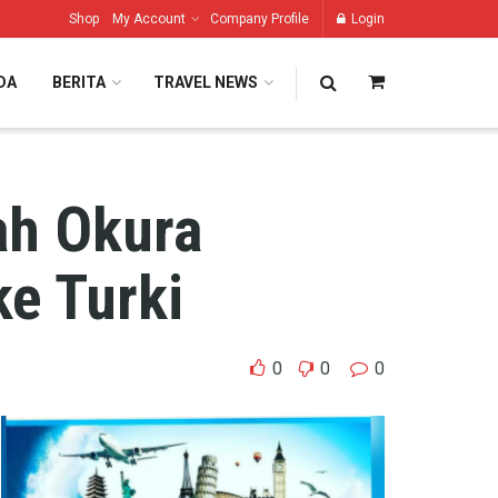
Shop
My Account
Company Profile
Login
DA
BERITA
TRAVEL NEWS
ah Okura
e Turki
0
0
0