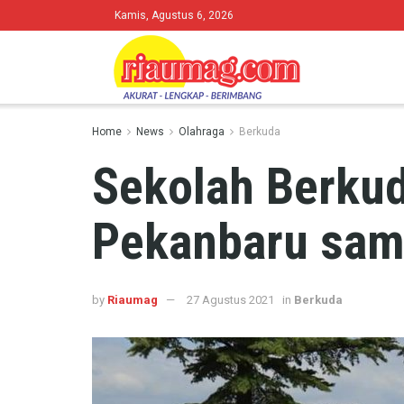
Kamis, Agustus 6, 2026
Home
News
Olahraga
Berkuda
Sekolah Berkud
Pekanbaru samp
by
Riaumag
27 Agustus 2021
in
Berkuda