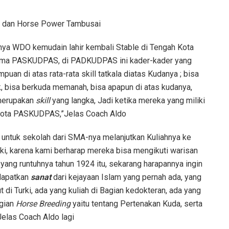
a dan Horse Power Tambusai
nya WDO kemudain lahir kembali Stable di Tengah Kota
nama PASKUDPAS, di PADKUDPAS ini kader-kader yang
n di atas rata-rata skill tatkala diatas Kudanya ; bisa
, bisa berkuda memanah, bisa apapun di atas kudanya,
i merupakan
skill
yang langka, Jadi ketika mereka yang miliki
ggota PASKUDPAS,”Jelas Coach Aldo
g untuk sekolah dari SMA-nya melanjutkan Kuliahnya ke
rki, karena kami berharap mereka bisa mengikuti warisan
ang runtuhnya tahun 1924 itu, sekarang harapannya ingin
ndapatkan
sanat
dari kejayaan Islam yang pernah ada, yang
di Turki, ada yang kuliah di Bagian kedokteran, ada yang
agian
Horse Breeding
yaitu tentang Pertenakan Kuda, serta
Jelas Coach Aldo lagi