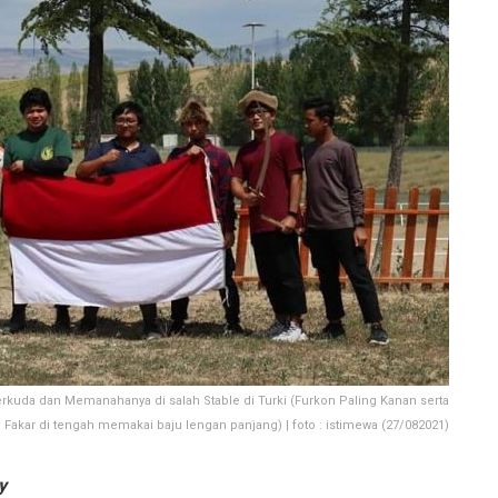
rkuda dan Memanahanya di salah Stable di Turki (Furkon Paling Kanan serta
Fakar di tengah memakai baju lengan panjang) | foto : istimewa (27/082021)
y