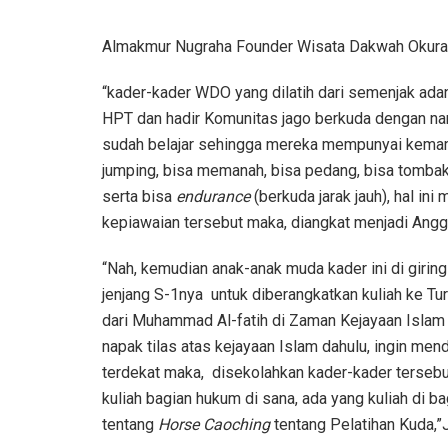
Almakmur Nugraha Founder Wisata Dakwah Okur
“kader-kader WDO yang dilatih dari semenjak ada
HPT dan hadir Komunitas jago berkuda dengan 
sudah belajar sehingga mereka mempunyai kemampua
jumping, bisa memanah, bisa pedang, bisa tombak
serta bisa
endurance
(berkuda jarak jauh), hal in
kepiawaian tersebut maka, diangkat menjadi An
“Nah, kemudian anak-anak muda kader ini di girin
jenjang S-1nya untuk diberangkatkan kuliah ke Tu
dari Muhammad Al-fatih di Zaman Kejayaan Islam y
napak tilas atas kejayaan Islam dahulu, ingin me
terdekat maka, disekolahkan kader-kader tersebut 
kuliah bagian hukum di sana, ada yang kuliah di b
tentang
Horse Caoching
tentang Pelatihan Kuda,”