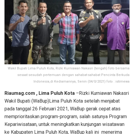
Wakil Bupati Lima Puluh Kota, Rizki Kurniawan Nakasri (tengah) foto bersama
sesaat sesudah pertemuan dengan sahabat-sahabat Pencinta Berkuda
Indonesia,di Kediamannya, Senin (04/0/2021) foto : istimewa
Riaumag.com , Lima Puluh Kota
–Rizki Kurniawan Nakasri
Wakil Bupati (WaBup)Lima Puluh Kota setelah menjabat
pada tanggal 26 Februari 2021, WaBup gerak cepat atas
memprioritaskan program-program, salah satunya Program
Kepariwisataan, untuk meningkatkan kunjungan wisatawan
ke Kabupaten Lima Puluh Kota, WaBup kali ini menerima