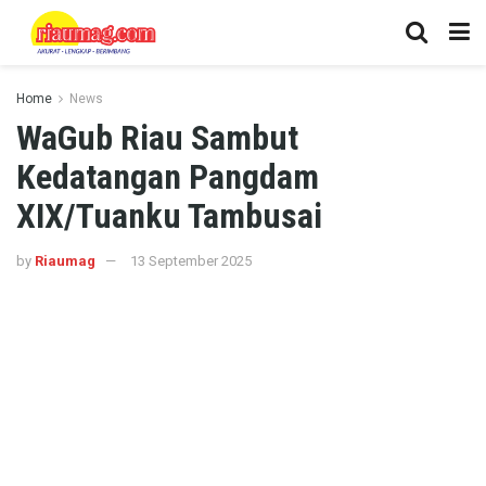
Home
News
WaGub Riau Sambut
Kedatangan Pangdam
XIX/Tuanku Tambusai
by
Riaumag
13 September 2025